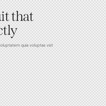
it that
ctly
oluptatem quia voluptas vsit